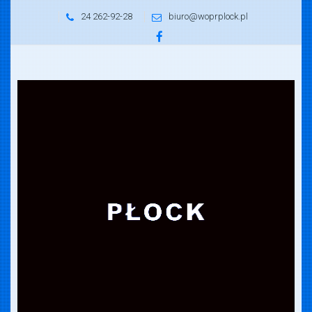
24 262-92-28
biuro@woprplock.pl