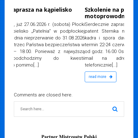
, 2026
Szkolenie na patent sternika
motoprowodnego
Serdecznie zapraszamy do udziału w szkoleniu na
patent Sternika motorowodnego Wykwalifikowane
kadra i spora dawka wiedzy Zajęcia teoretyczne
termin 22-24 czerwca r. Egzamin 29 czerwca 2026 r.
od godz. 16.00 Osoby zainteresowane prosimy o e-
mail na adres:
biuro@woprplock.pl
lub
telefonicznie[...]
read more
Comments are closed here.