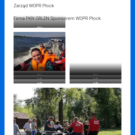
Zarząd WOPR Płock
Firma PKN ORLEN Sponsorem WOPR Płock.
dav
dav
dav
sdr
sdr
sdr
sdr