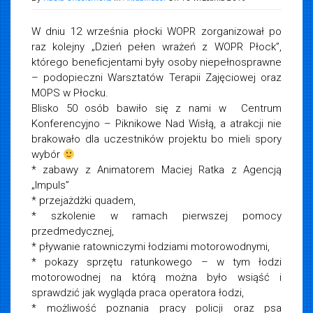
W dniu 12 września płocki WOPR zorganizował po
raz kolejny „Dzień pełen wrażeń z WOPR Płock”,
którego beneficjentami były osoby niepełnosprawne
– podopieczni Warsztatów Terapii Zajęciowej oraz
MOPS w Płocku.
Blisko 50 osób bawiło się z nami w Centrum
Konferencyjno – Piknikowe Nad Wisłą, a atrakcji nie
brakowało dla uczestników projektu bo mieli spory
wybór
* zabawy z Animatorem Maciej Ratka z Agencją
„Impuls”
* przejażdżki quadem,
* szkolenie w ramach pierwszej pomocy
przedmedycznej,
* pływanie ratowniczymi łodziami motorowodnymi,
* pokazy sprzętu ratunkowego – w tym łodzi
motorowodnej na którą można było wsiąść i
sprawdzić jak wygląda praca operatora łodzi,
* możliwość poznania pracy policji oraz psa