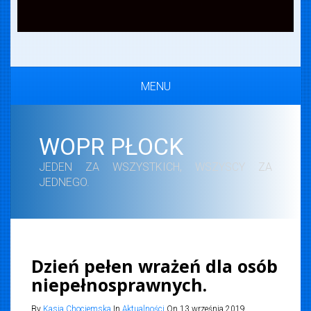
MENU
WOPR PŁOCK
JEDEN ZA WSZYSTKICH, WSZYSCY ZA
JEDNEGO.
Dzień pełen wrażeń dla osób
niepełnosprawnych.
By
Kasia Chociemska
In
Aktualności
On 13 września 2019