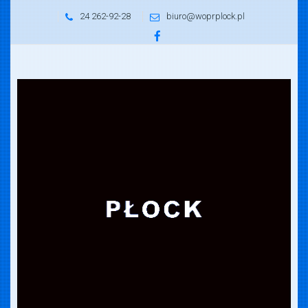
24 262-92-28
biuro@woprplock.pl