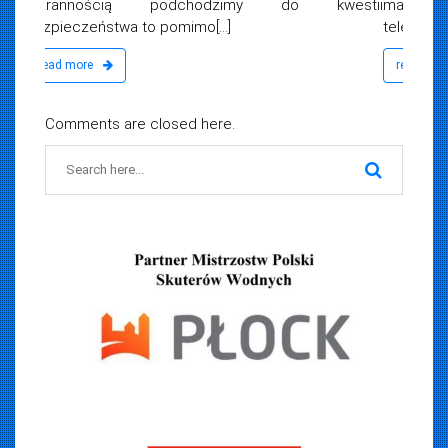
mail na adres:
biuro@woprplock.pl
lub
telefonicznie[...]
read more
Comments are closed here.