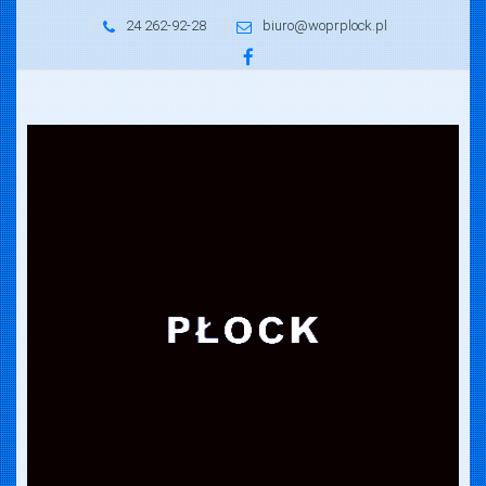
24 262-92-28
biuro@woprplock.pl