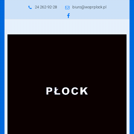
24 262-92-28
biuro@woprplock.pl