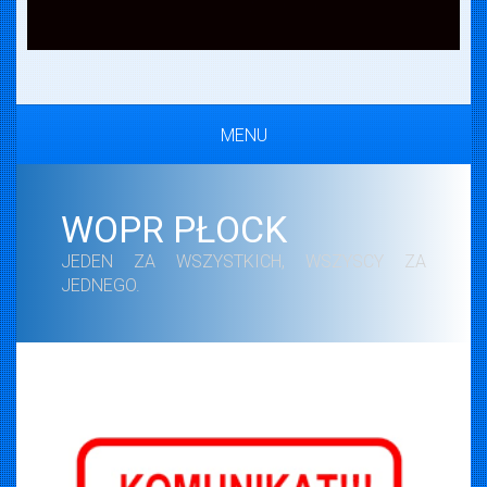
MENU
WOPR PŁOCK
JEDEN ZA WSZYSTKICH, WSZYSCY ZA
JEDNEGO.