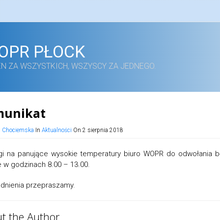
OPR PŁOCK
EN ZA WSZYSTKICH, WSZYSCY ZA JEDNEGO.
munikat
a Chociemska
In
Aktualności
On 2 sierpnia 2018
i na panujące wysokie temperatury biuro WOPR do odwołania b
 w godzinach 8.00 – 13.00.
udnienia przepraszamy.
t the Author