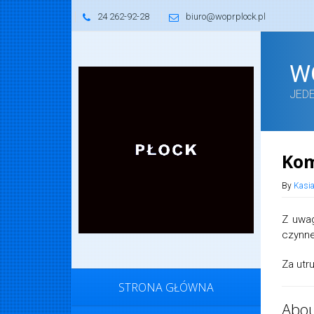
24 262-92-28
biuro@woprplock.pl
W
JED
Ko
By
Kasi
Z uwag
czynne
Za utr
STRONA GŁÓWNA
Abou