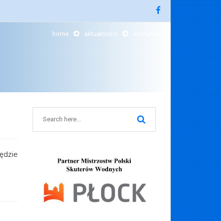
home
aktualności
komunikat
ędzie