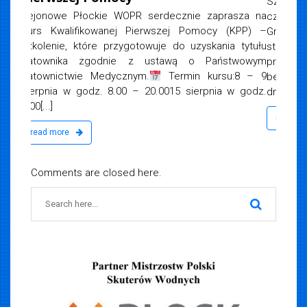
Szanowni Państwo,Informujemy że w dniu 10
czerwca 2026 r. (środa) na plaży „Patelnia” w
Grabinie o godz. 16.00 rozpoczyna się szkolenie na
stopień Ratownika WOPR. Szkolenie
przeprowadzane jest zgodnie z ustawą „o
bezpieczeństwie osób na obszarach wodnych” z
dnia. 18[...]
read more
Comments are closed here.