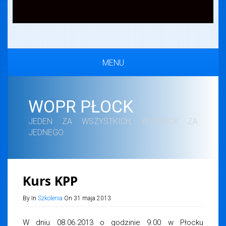
MENU
WOPR PŁOCK
JEDEN ZA WSZYSTKICH, WSZYSCY ZA
JEDNEGO.
Kurs KPP
By In
Szkolenia
On 31 maja 2013
W dniu 08.06.2013 o godzinie 9.00 w Płocku