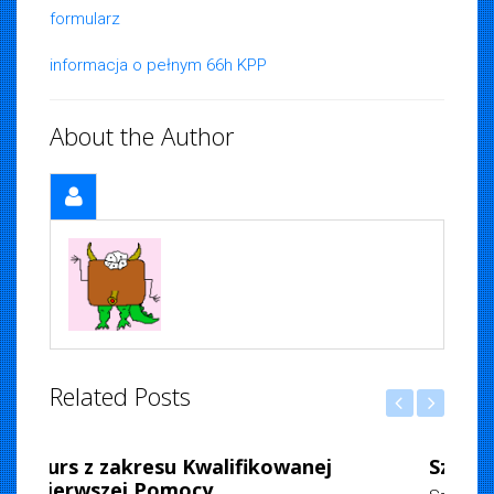
formularz
informacja o pełnym 66h KPP
About the Author
Related Posts
iemska
, 2026
Szkolenie na stopień Ratownika WOPR.