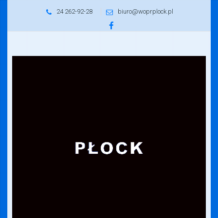
24 262-92-28
biuro@woprplock.pl