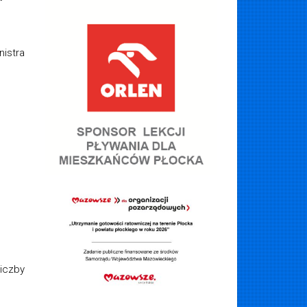
istra
liczby