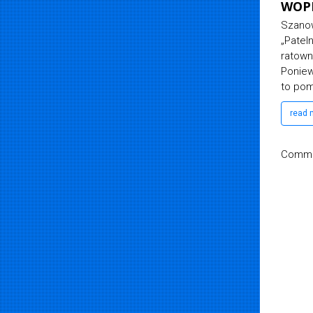
WOPR Płock zapras
Szanowni Państwo, już 2
„Patelnia” w podpłockiej
ratownicy będą strzec 
Ponieważ z najwyższą s
to pomimo[...]
read more
Commen