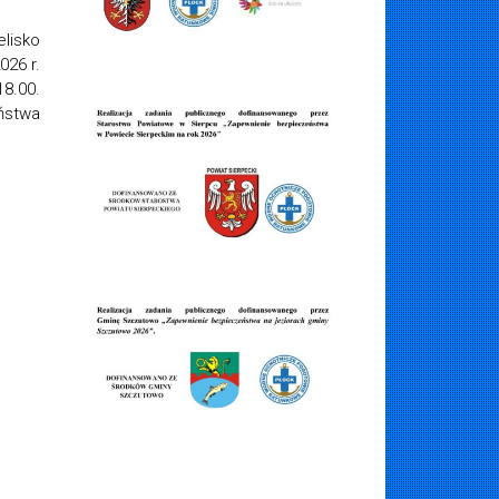
e na patent sternika motoprowodnego
 zapraszamy do udziału w szkoleniu na patent Sternika
ego Wykwalifikowane kadra i spora dawka wiedzy Zajęcia
 termin 22-24 czerwca r. Egzamin 29 czerwca 2026 r. od godz.
 zainteresowane prosimy o e-mail na adres:
biuro@woprplock.pl
nie[...]