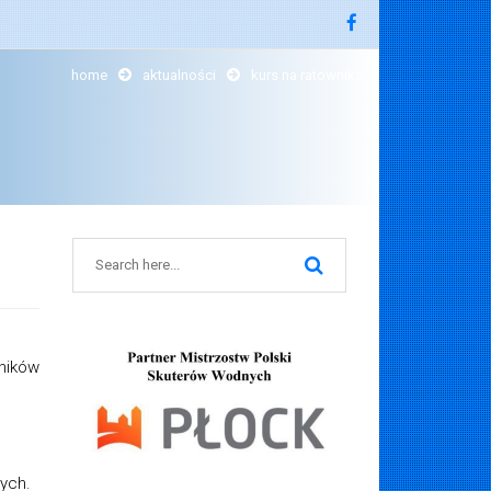
home
aktualności
kurs na ratownika
ników
ych.