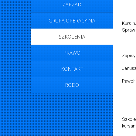
ZARZAD
GRUPA OPERACYJNA
Kurs n
Spraw 
SZKOLENIA
PRAWO
Zapisy
Janusz
KONTAKT
Paweł 
RODO
Szkole
kursan