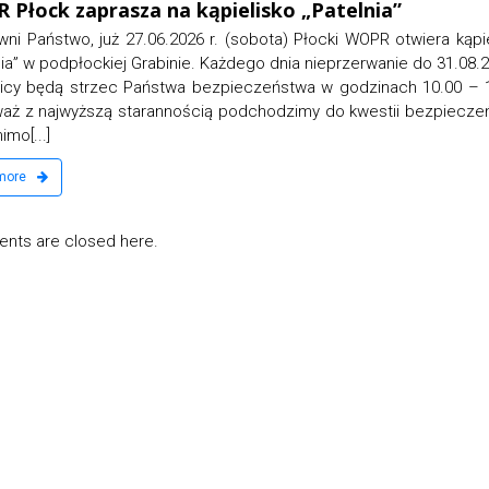
za na kąpielisko „Patelnia”
Szkoleni
7.06.2026 r. (sobota) Płocki WOPR otwiera kąpielisko
Serdecznie
 Grabinie. Każdego dnia nieprzerwanie do 31.08.2026 r.
motorowodn
Państwa bezpieczeństwa w godzinach 10.00 – 18.00.
teoretyczne
tarannością podchodzimy do kwestii bezpieczeństwa
16.00 Osoby
lub telefonicz
read more
ts are closed here.