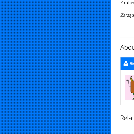
Z rato
Zarzą
Abou
Bi
Rela
Kasia Chociemska
26 czerwca, 2026