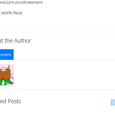
wniczymi pozdrowieniami
d WOPR Płock
t the Author
ography
ted Posts
Kasia Chociemska
18 czerwca, 2026