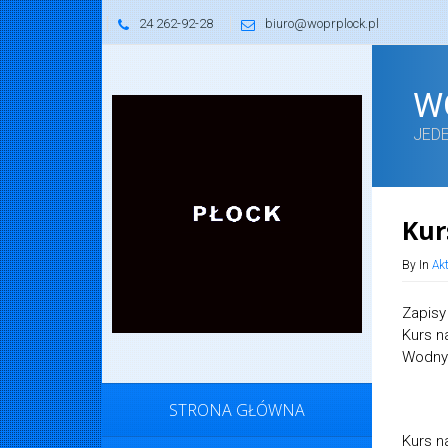
24 262-92-28
biuro@woprplock.pl
W
JED
Kur
By In
Ak
Zapisy
Kurs n
Wodny
STRONA GŁÓWNA
Kurs n