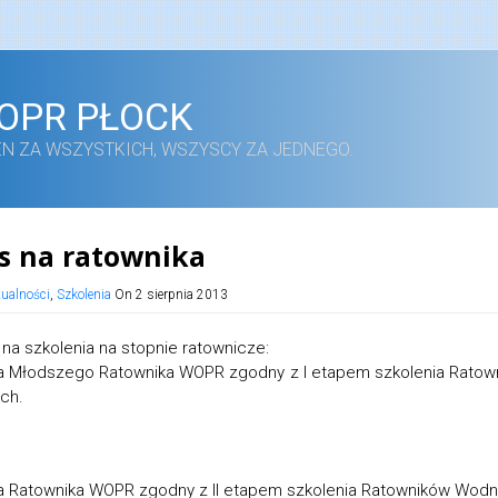
OPR PŁOCK
EN ZA WSZYSTKICH, WSZYSCY ZA JEDNEGO.
s na ratownika
tualności
,
Szkolenia
On 2 sierpnia 2013
 na szkolenia na stopnie ratownicze:
a Młodszego Ratownika WOPR zgodny z I etapem szkolenia Ratow
ch.
a Ratownika WOPR zgodny z II etapem szkolenia Ratowników Wodn