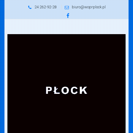
24 262-92-28
biuro@woprplock.pl