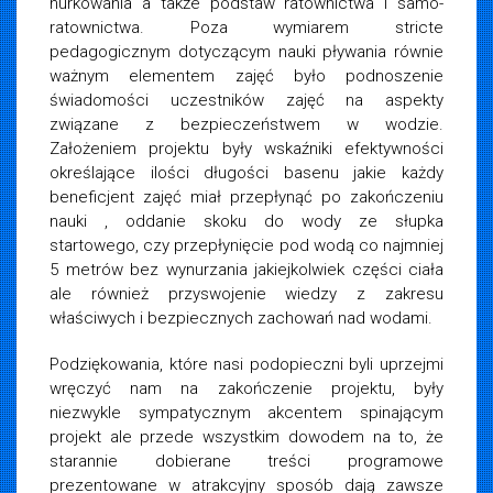
nurkowania a także podstaw ratownictwa i samo-
ratownictwa. Poza wymiarem stricte
pedagogicznym dotyczącym nauki pływania równie
ważnym elementem zajęć było podnoszenie
świadomości uczestników zajęć na aspekty
związane z bezpieczeństwem w wodzie.
Założeniem projektu były wskaźniki efektywności
określające ilości długości basenu jakie każdy
beneficjent zajęć miał przepłynąć po zakończeniu
nauki , oddanie skoku do wody ze słupka
startowego, czy przepłynięcie pod wodą co najmniej
5 metrów bez wynurzania jakiejkolwiek części ciała
ale również przyswojenie wiedzy z zakresu
właściwych i bezpiecznych zachowań nad wodami.
Podziękowania, które nasi podopieczni byli uprzejmi
wręczyć nam na zakończenie projektu, były
niezwykle sympatycznym akcentem spinającym
projekt ale przede wszystkim dowodem na to, że
starannie dobierane treści programowe
prezentowane w atrakcyjny sposób dają zawsze