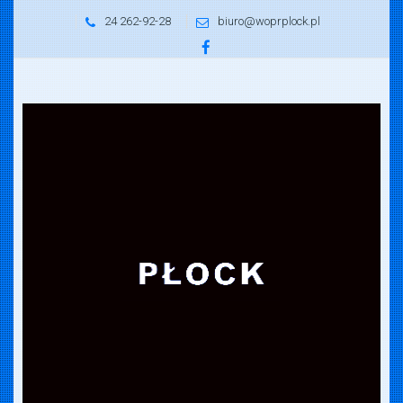
24 262-92-28
biuro@woprplock.pl