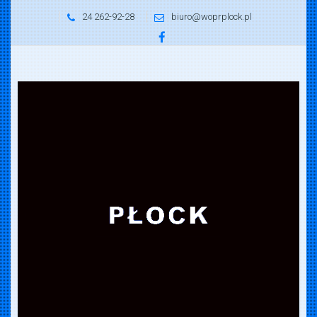
24 262-92-28
biuro@woprplock.pl