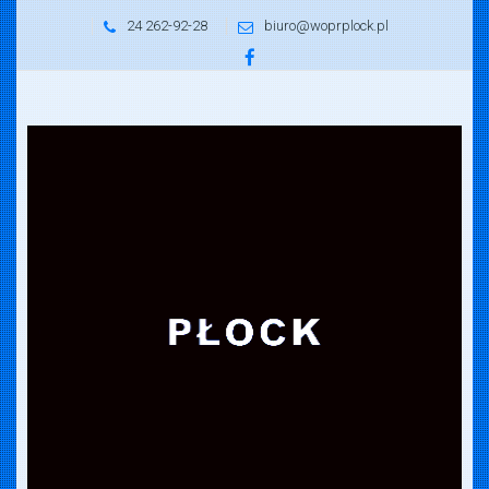
24 262-92-28
biuro@woprplock.pl