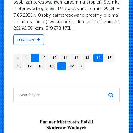
osób zainteresowanych kursem na stopień Sternika
motorowodnego
. Przewidywany termin 29.04 –
7.05.2023 r. Osoby zainteresowane prosimy o e-mail
na adres:
biuro@woprplock.pl
lub telefonicznie 24
262 92 28, kom. 519 873 173[...]
read more
«
1
…
9
10
11
12
13
14
15
16
17
18
19
…
82
»