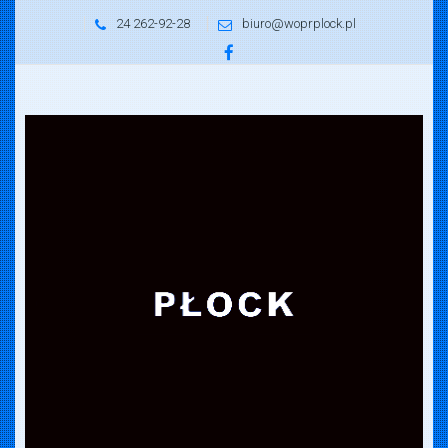
24 262-92-28
biuro@woprplock.pl