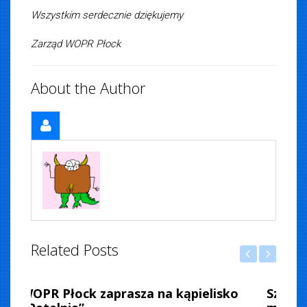
Wszystkim serdecznie dziękujemy
Zarząd WOPR Płock
About the Author
Related Posts
iemska
, 2026
Szkolenie na patent sternika