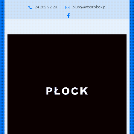
24 262-92-28
biuro@woprplock.pl