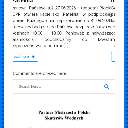
motoprowodnego
Serdecznie zapraszamy do udziału w szkoleniu na
patent Sternika motorowodnego Wykwalifikowane
kadra i spora dawka wiedzy Zajęcia teoretyczne
termin 22-24 czerwca r. Egzamin 29 czerwca 2026 r.
od godz. 16.00 Osoby zainteresowane prosimy o e-
mail na adres:
biuro@woprplock.pl
lub
telefonicznie[...]
read more
Comments are closed here.