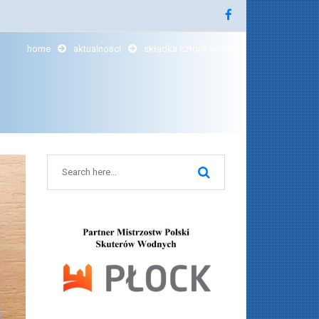
home
aktualności
składka członkowska