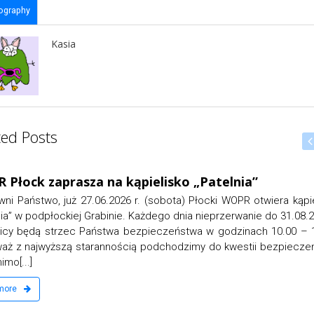
ography
Kasia
ted Posts
Kasia Chociemska
18 czerwca, 2026
ia”
Szkolenie na patent sternika m
PR otwiera kąpielisko
Serdecznie zapraszamy do udziału w s
wanie do 31.08.2026 r.
motorowodnego Wykwalifikowane kadra 
inach 10.00 – 18.00.
teoretyczne termin 22-24 czerwca r. Egza
estii bezpieczeństwa
16.00 Osoby zainteresowane prosimy o e-m
lub telefonicznie[...]
read more