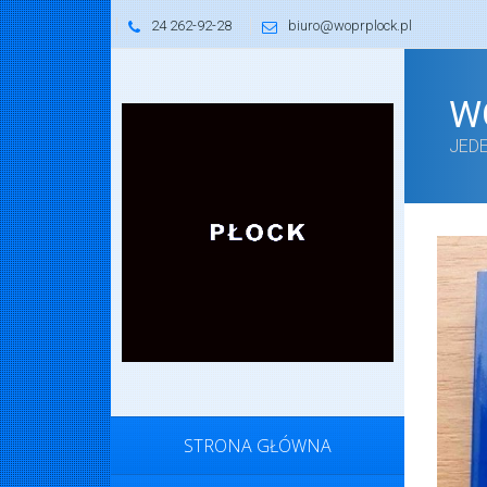
24 262-92-28
biuro@woprplock.pl
W
JED
STRONA GŁÓWNA