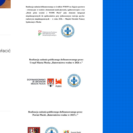
łacić