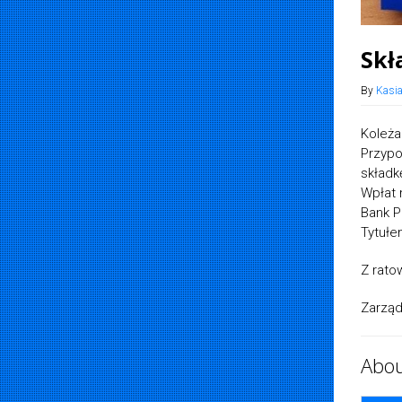
Skł
By
Kasi
Koleża
Przypo
składk
Wpłat 
Bank P
Tytułe
Z rat
Zarzą
Abou