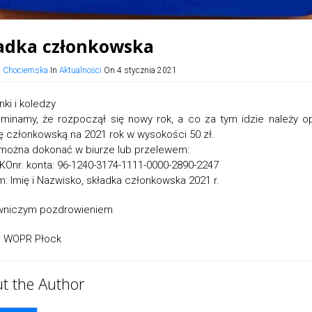
adka członkowska
a Chociemska
In
Aktualności
On 4 stycznia 2021
nki i koledzy
minamy, że rozpoczął się nowy rok, a co za tym idzie należy op
ę członkowską na 2021 rok w wysokości 50 zł.
można dokonać w biurze lub przelewem:
KOnr. konta: 96-1240-3174-1111-0000-2890-2247
m: Imię i Nazwisko, składka członkowska 2021 r.
owniczym pozdrowieniem
d WOPR Płock
t the Author