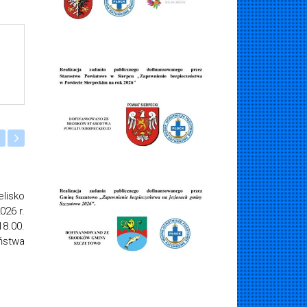
otoprowodnego
zkoleniu na patent Sternika
i spora dawka wiedzy Zajęcia
min 29 czerwca 2026 r. od godz.
ail na adres:
biuro@woprplock.pl