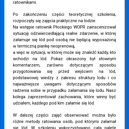
ratownikami.
Po zakończeniu części teoretycznej szkolenia,
rozpoczęły się zajęcia praktyczne na lodzie.
Na wstępie ratownik Płockiego WOPR zainscenizował
sytuację odzwierciedlającą realne zdarzenie, w której
załamuje się lód pod osobą nie będącą wyposażoną
w termiczną piankę neoprenową,
a więc w sytuacji, w której może się znaleźć każdy, kto
wchodzi na lód. Pokaz okraszony był słownym
komentarzem, zarówno dotyczącym sposobu
przygotowania się przed wejściem na lód,
podstawowej wiedzy z zakresu struktury lodu i co
najważniejsze uwagami dotyczącymi sposobów
radzenia sobie w przypadku załamania się lodu. Nasz
kolega zaprezentował zachowania, które winny być
udziałem, każdego pod kim załamie się lód.
W dalszej części zajęć obserwować można było
różne metody ratowania osób, pod którymi załamał
się lód. W szkoleniu wykorzystywano całą paletę