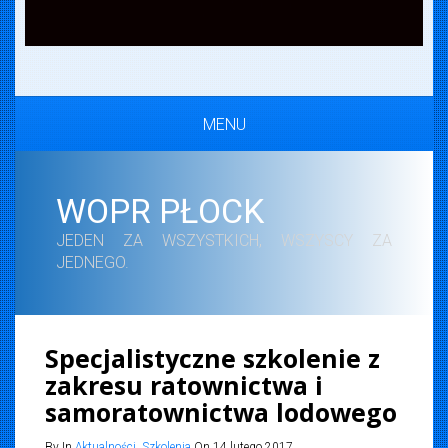
MENU
WOPR PŁOCK
JEDEN ZA WSZYSTKICH, WSZYSCY ZA
JEDNEGO.
Specjalistyczne szkolenie z
zakresu ratownictwa i
samoratownictwa lodowego
By In
Aktualności
,
Szkolenia
On 14 lutego 2017