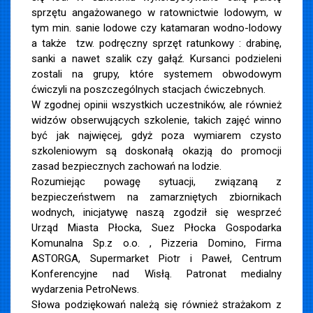
sprzętu angażowanego w ratownictwie lodowym, w
tym min. sanie lodowe czy katamaran wodno-lodowy
a także tzw. podręczny sprzęt ratunkowy : drabinę,
sanki a nawet szalik czy gałąź. Kursanci podzieleni
zostali na grupy, które systemem obwodowym
ćwiczyli na poszczególnych stacjach ćwiczebnych.
W zgodnej opinii wszystkich uczestników, ale również
widzów obserwujących szkolenie, takich zajęć winno
być jak najwięcej, gdyż poza wymiarem czysto
szkoleniowym są doskonałą okazją do promocji
zasad bezpiecznych zachowań na lodzie.
Rozumiejąc powagę sytuacji, związaną z
bezpieczeństwem na zamarzniętych zbiornikach
wodnych, inicjatywę naszą zgodził się wesprzeć
Urząd Miasta Płocka,
Suez Płocka Gospodarka
Komunalna Sp.z o.o.
, Pizzeria Domino, Firma
ASTORGA, Supermarket Piotr i Paweł, Centrum
Konferencyjne nad Wisłą. Patronat medialny
wydarzenia PetroNews.
Słowa podziękowań należą się również strażakom z