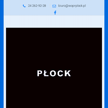
24 262-92-28
biuro@woprplock.pl