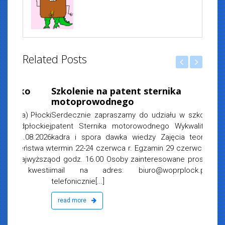
Related Posts
iemska
, 2026
Szkolenie na patent sternika
motoprowodnego
Serdecznie zapraszamy do udziału w szkoleniu na
patent Sternika motorowodnego Wykwalifikowane
kadra i spora dawka wiedzy Zajęcia teoretyczne
termin 22-24 czerwca r. Egzamin 29 czerwca 2026 r.
od godz. 16.00 Osoby zainteresowane prosimy o e-
mail na adres:
biuro@woprplock.pl
lub
telefonicznie[...]
read more