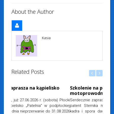
About the Author
Kasia
Related Posts
iemska
, 2026
Szkolenie na patent sternika
motoprowodnego
Serdecznie zapraszamy do udziału w szkoleniu na
patent Sternika motorowodnego Wykwalifikowane
kadra i spora dawka wiedzy Zajęcia teoretyczne