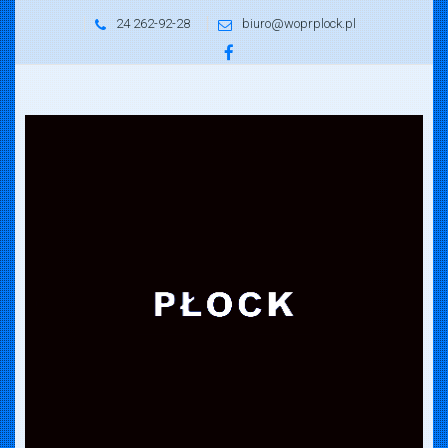
24 262-92-28
biuro@woprplock.pl