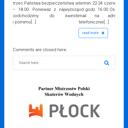
termin 22-24 czerwca r. Egzamin 29 czerwca 2026 r.
od godz. 16.00 Osoby zainteresowane prosimy o e-
mail na adres:
biuro@woprplock.pl
lub
telefonicznie[...]
read more
Comments are closed here.