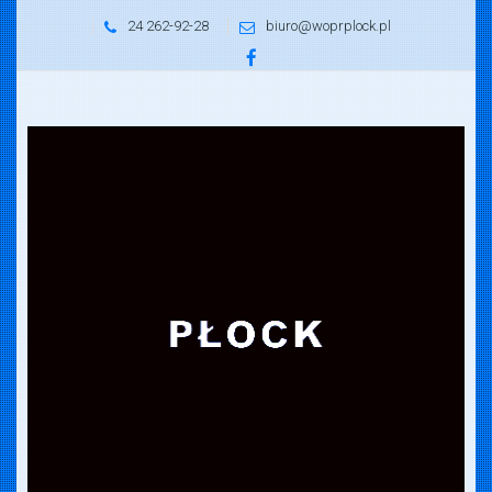
24 262-92-28
biuro@woprplock.pl