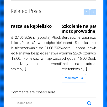
Related Posts
iemska
, 2026
Szkolenie na patent sternika
motoprowodnego
Serdecznie zapraszamy do udziału w szkoleniu na
patent Sternika motorowodnego Wykwalifikowane
kadra i spora dawka wiedzy Zajęcia teoretyczne
termin 22-24 czerwca r. Egzamin 29 czerwca 2026 r.
od godz. 16.00 Osoby zainteresowane prosimy o e-
mail na adres:
biuro@woprplock.pl
lub
telefonicznie[...]
read more
Comments are closed here.