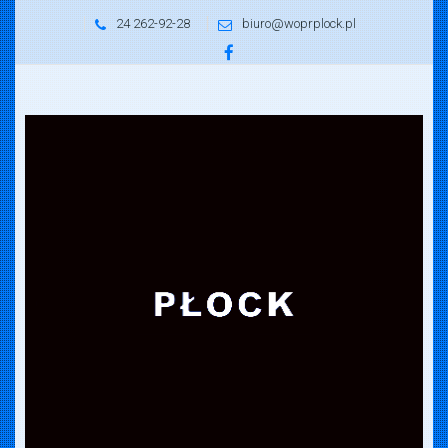
24 262-92-28
biuro@woprplock.pl