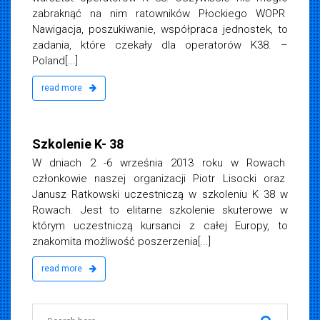
zabraknąć na nim ratowników Płockiego WOPR
Nawigacja, poszukiwanie, współpraca jednostek, to
zadania, które czekały dla operatorów K38. –
Poland[...]
read more
ia 2013
Szkolenie K- 38
W dniach 2 -6 września 2013 roku w Rowach
członkowie naszej organizacji Piotr Lisocki oraz
Janusz Ratkowski uczestniczą w szkoleniu K 38 w
Rowach. Jest to elitarne szkolenie skuterowe w
którym uczestniczą kursanci z całej Europy, to
znakomita możliwość poszerzenia[...]
read more