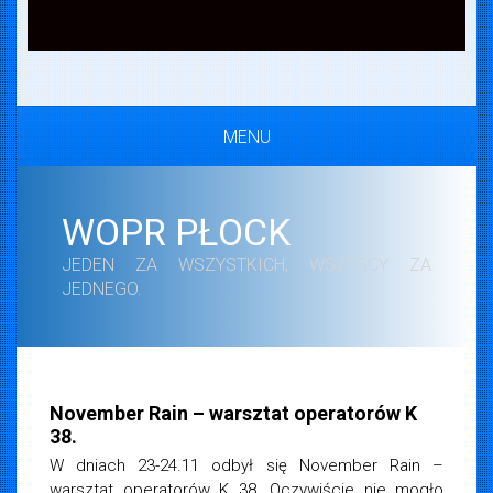
MENU
WOPR PŁOCK
JEDEN ZA WSZYSTKICH, WSZYSCY ZA
JEDNEGO.
iemska
a 2018
November Rain – warsztat operatorów K
38.
W dniach 23-24.11 odbył się November Rain –
warsztat operatorów K 38. Oczywiście nie mogło