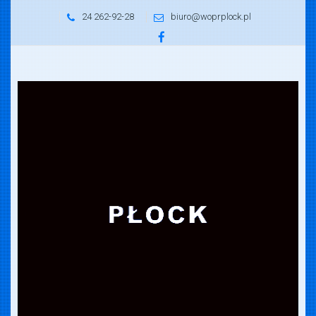
24 262-92-28
biuro@woprplock.pl