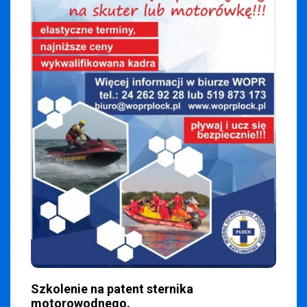
iemska
2024
Szkolenie na patent sternika
motorowodnego.