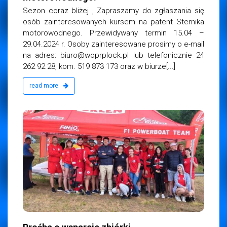
Sezon coraz bliżej , Zapraszamy do zgłaszania się
osób zainteresowanych kursem na patent Sternika
motorowodnego. Przewidywany termin 15.04 –
29.04.2024 r. Osoby zainteresowane prosimy o e-mail
na adres:
biuro@woprplock.pl
lub telefonicznie 24
262 92 28, kom. 519 873 173 oraz w biurze[...]
read more
iemska
024