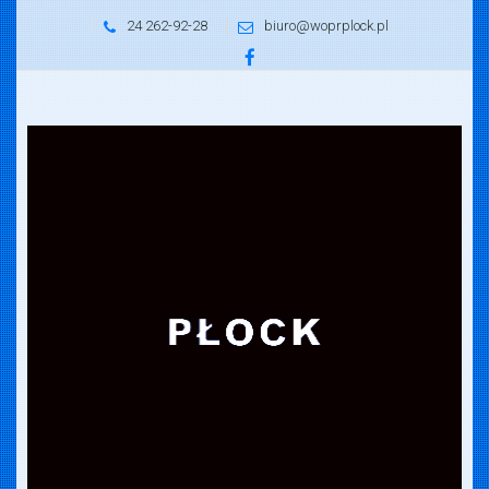
24 262-92-28
biuro@woprplock.pl