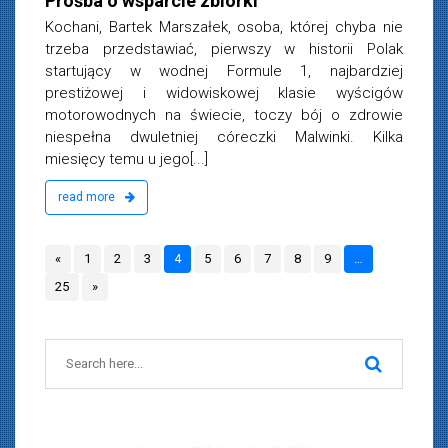
Prośba o wsparcie zbiórki
Kochani, Bartek Marszałek, osoba, której chyba nie
trzeba przedstawiać, pierwszy w historii Polak
startujący w wodnej Formule 1, najbardziej
prestiżowej i widowiskowej klasie wyścigów
motorowodnych na świecie, toczy bój o zdrowie
niespełna dwuletniej córeczki Malwinki. Kilka
miesięcy temu u jego[...]
read more
«
1
2
3
4
5
6
7
8
9
…
25
»