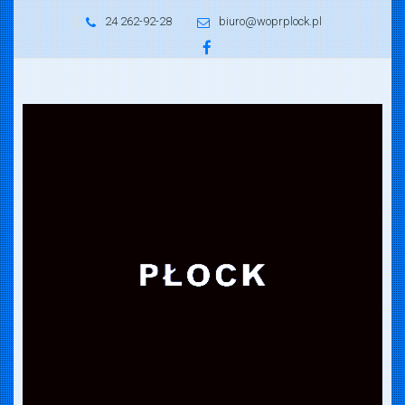
24 262-92-28
biuro@woprplock.pl