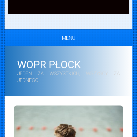
MENU
WOPR PŁOCK
JEDEN ZA WSZYSTKICH, WSZYSCY ZA
JEDNEGO.