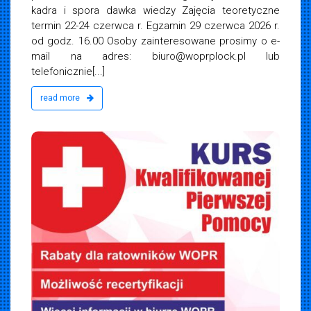
kadra i spora dawka wiedzy Zajęcia teoretyczne
termin 22-24 czerwca r. Egzamin 29 czerwca 2026 r.
od godz. 16.00 Osoby zainteresowane prosimy o e-
mail na adres:
biuro@woprplock.pl
lub
telefonicznie[...]
read more
iemska
 2026