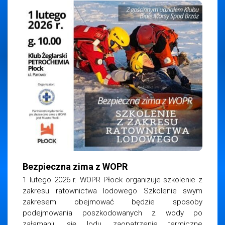
iemska
 2026
Bezpieczna zima z WOPR
1 lutego 2026 r. WOPR Płock organizuje szkolenie z
zakresu ratownictwa lodowego Szkolenie swym
zakresem obejmować będzie sposoby
podejmowania poszkodowanych z wody po
załamaniu się lodu, zaopatrzenie termiczne