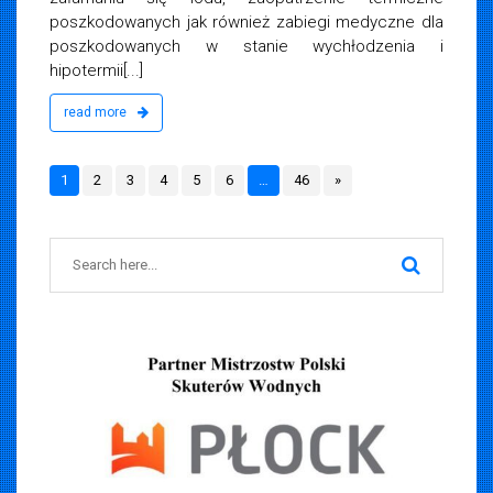
poszkodowanych jak również zabiegi medyczne dla
poszkodowanych w stanie wychłodzenia i
hipotermii[...]
read more
1
2
3
4
5
6
…
46
»