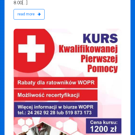
8.00[...]
read more
iemska
26