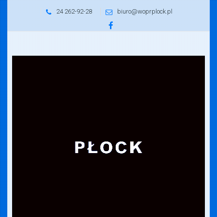
24 262-92-28
biuro@woprplock.pl