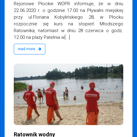
Rejonowe Płockie WOPR informuje, że w dniu
22.06.2020 r. o godzinie 17.00 na Pływalni miejskiej
przy ul.Floriana Kobylińskiego 28, w Płocku
rozpocznie się kurs na stopień Młodszego
Ratownika, natomiast w dniu 28 czerwca o godz.
12.00 na plaży Patelnia w[...]
read more
iemska
19
Ratownik wodny