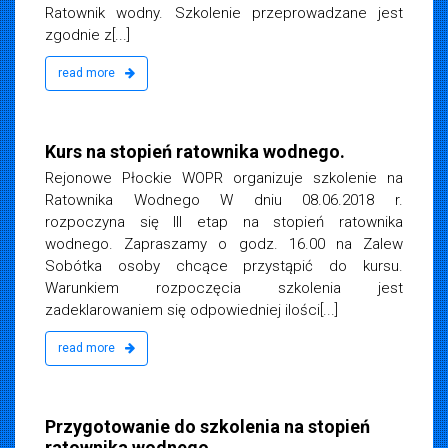
Ratownik wodny. Szkolenie przeprowadzane jest
zgodnie z[...]
read more
iemska
18
Kurs na stopień ratownika wodnego.
Rejonowe Płockie WOPR organizuje szkolenie na
Ratownika Wodnego W dniu 08.06.2018 r.
rozpoczyna się III etap na stopień ratownika
wodnego. Zapraszamy o godz. 16.00 na Zalew
Sobótka osoby chcące przystąpić do kursu.
Warunkiem rozpoczęcia szkolenia jest
zadeklarowaniem się odpowiedniej ilości[...]
read more
a 2017
Przygotowanie do szkolenia na stopień
ratownika wodnego.