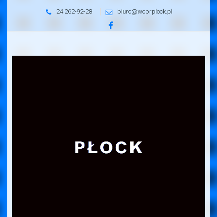
24 262-92-28
biuro@woprplock.pl