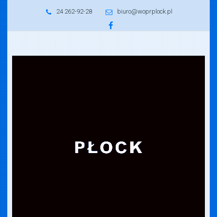
24 262-92-28
biuro@woprplock.pl