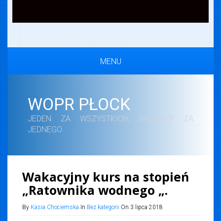
MENU
WOPR PŁOCK
JEDEN ZA WSZYSTKICH, WSZYSCY ZA
JEDNEGO.
Wakacyjny kurs na stopień
„Ratownika wodnego „.
By
Kasia Chociemska
In
Bez kategorii
On 3 lipca 2018