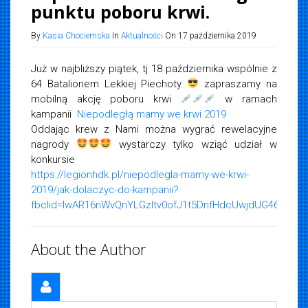
punktu poboru krwi.
By
Kasia Chociemska
In
Aktualności
On 17 października 2019
Już w najbliższy piątek, tj 18 października wspólnie z
64 Batalionem Lekkiej Piechoty
zapraszamy na
mobilną akcję poboru krwi
w ramach
kampanii
Niepodległą mamy we krwi 2019
Oddając krew z Nami można wygrać rewelacyjne
nagrody
wystarczy tylko wziąć udział w
konkursie
https://legionhdk.pl/niepodlegla-mamy-we-krwi-
2019/jak-dolaczyc-do-kampanii?
fbclid=IwAR16nWvQnYLGzItv0ofJ1t5DnfHdcUwjdUG46KlXsXD
About the Author