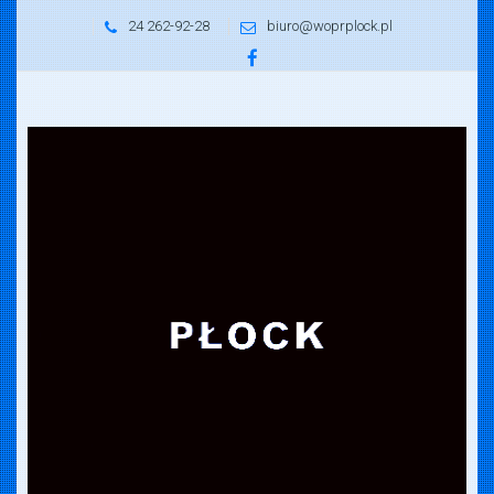
24 262-92-28
biuro@woprplock.pl