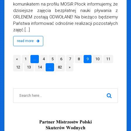
komunikatem na profilu MOSiR Płock informujemy, że
dzisiejsze zajęcia bezpłatnej nauki pływania z
ORLENEM zostają ODWOŁANE! Na bieżąco będziemy
Państwa informować odnośnie realizacji pozostałych
zajęć.[...]
read more
«
1
…
4
5
6
7
8
9
10
11
12
13
14
…
82
»