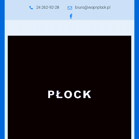
24 262-92-28
biuro@woprplock.pl