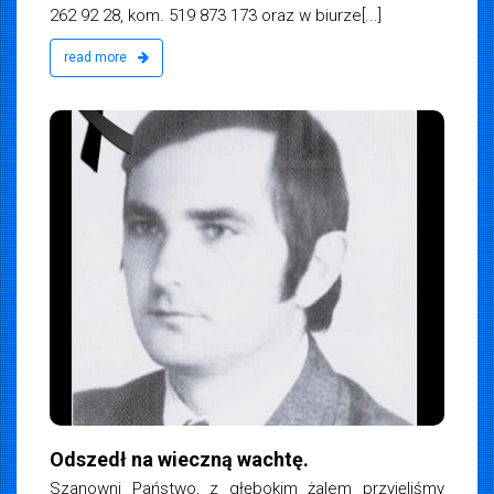
262 92 28, kom. 519 873 173 oraz w biurze[...]
read more
Odszedł na wieczną wachtę.
Szanowni Państwo, z głębokim żalem przyjęliśmy