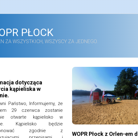
OPR PŁOCK
EN ZA WSZYSTKICH, WSZYSCY ZA JEDNEGO.
macja dotycząca
Kasia Chociemska
cia kąpieliska w
nie.
20 sierpnia 2023
ni Państwo, Informujemy, że
iem 29 czerwca zostanie
alnie otwarte kąpielisko w
inie. Kąpielisko będzie
cjonować zgodnie z
WOPR Płock z Orlen-em d
iązującymi przepisami i