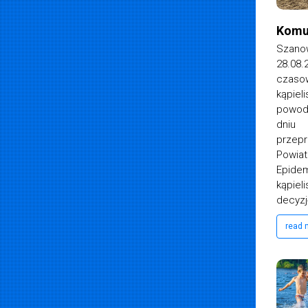
Komu
Szan
28.08
czas
kąpiel
powodu
dniu
przep
Powi
Epide
kąpie
decyzję
read
Kasia Chociemska
26 czerwca 2021