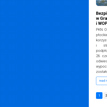
Bezpi
w Gra
i WO
PKN O
płock
korzys
i st
podpło
26 cz
odwied
wypocz
został
read
1