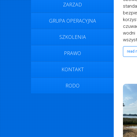
ZARZAD
standa
bez
korzy
GRUPA OPERACYJNA
czuwa
wodni
SZKOLENIA
wszystk
read
PRAWO
KONTAKT
RODO
Kasia Chociemska
28 sierpnia 2022