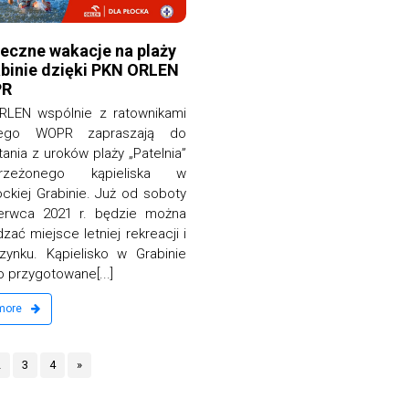
eczne wakacje na plaży
binie dzięki PKN ORLEN
PR
RLEN wspólnie z ratownikami
iego WOPR zapraszają do
tania z uroków plaży „Patelnia”
rzeżonego kąpieliska w
ckiej Grabinie. Już od soboty
erwca 2021 r. będzie można
zać miejsce letniej rekreacji i
ynku. Kąpielisko w Grabinie
o przygotowane[...]
 more
2
3
4
»