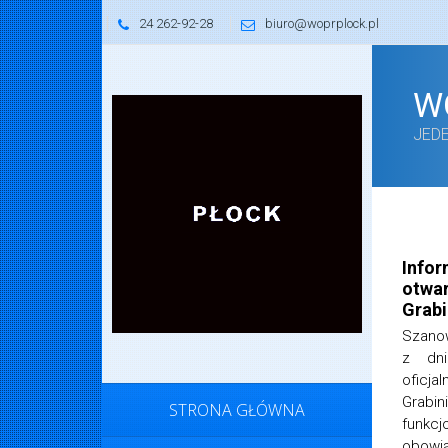
24 262-92-28
biuro@woprplock.pl
W
JED
Kasia Chociemska
27 czerwca 2025
Infor
otwar
Grabi
Szanow
z dn
oficj
Grab
STRONA GŁÓWNA
funk
obow