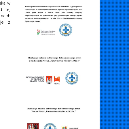
iska w
d tej
amach
cje z