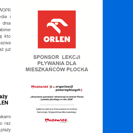
 WOPR
dia i
dnia
binie
ię kto
nazwa
aż już
aży
RLEN
ikami
o raz
 plaży