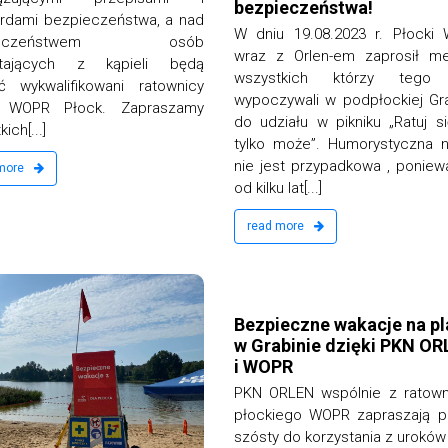
bezpieczeństwa!
rdami bezpieczeństwa, a nad
W dniu 19.08.2023 r. Płocki
pieczeństwem osób
wraz z Orlen-em zaprosił me
stających z kąpieli będą
wszystkich którzy tego 
ć wykwalifikowani ratownicy
wypoczywali w podpłockiej Gra
 WOPR Płock. Zapraszamy
do udziału w pikniku „Ratuj s
ich[...]
tylko może”. Humorystyczna 
nie jest przypadkowa , poniew
 more
od kilku lat[...]
read more
Kasia Chociemska
24 czerwca 2022
Bezpieczne wakacje na pl
w Grabinie dzięki PKN O
i WOPR
PKN ORLEN wspólnie z ratown
płockiego WOPR zapraszają p
szósty do korzystania z uroków