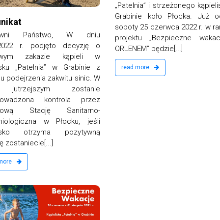
„Patelnia” i strzeżonego kąpiel
Grabinie koło Płocka. Już o
nikat
soboty 25 czerwca 2022 r. w r
owni Państwo, W dniu
projektu „Bezpieczne waka
.2022 r. podjęto decyzję o
ORLENEM” będzie[...]
owym zakazie kąpieli w
isku „Patelnia” w Grabinie z
read more
 podejrzenia zakwitu sinic. W
 jutrzejszym zostanie
rowadzona kontrola przez
atową Stację Sanitarno-
miologiczna w Płocku, jeśli
lisko otrzyma pozytywną
 zostaniecie[...]
 more