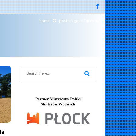
home
posts tagged "grabina"
la