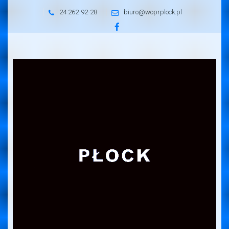
24 262-92-28
biuro@woprplock.pl