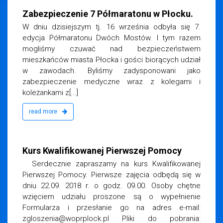
a 2018
Zabezpieczenie 7 Półmaratonu w Płocku.
W dniu dzisiejszym tj. 16 września odbyła się 7.
edycja Półmaratonu Dwóch Mostów. I tym razem
mogliśmy czuwać nad bezpieczeństwem
mieszkańców miasta Płocka i gości biorących udział
w zawodach. Byliśmy zadysponowani jako
zabezpieczenie medyczne wraz z kolegami i
koleżankami z[...]
read more
iemska
 2018
Kurs Kwalifikowanej Pierwszej Pomocy
Serdecznie zapraszamy na kurs Kwalifikowanej
Pierwszej Pomocy. Pierwsze zajęcia odbędą się w
dniu 22.09. 2018 r. o godz. 09.00. Osoby chętne
wzięciem udziału proszone są o wypełnienie
Formularza i przesłanie go na adres e-mail:
zgloszenia@woprplock.pl
Pliki do pobrania: