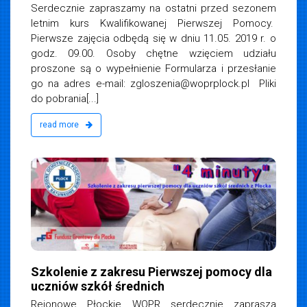
Serdecznie zapraszamy na ostatni przed sezonem
letnim kurs Kwalifikowanej Pierwszej Pomocy.
Pierwsze zajęcia odbędą się w dniu 11.05. 2019 r. o
godz. 09.00. Osoby chętne wzięciem udziału
proszone są o wypełnienie Formularza i przesłanie
go na adres e-mail:
zgloszenia@woprplock.pl
Pliki
do pobrania[...]
read more
iemska
19
Szkolenie z zakresu Pierwszej pomocy dla
uczniów szkół średnich
Rejonowe Płockie WOPR serdecznie zaprasza