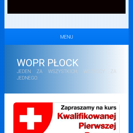
MENU
WOPR PŁOCK
JEDEN ZA WSZYSTKICH, WSZYSCY ZA
JEDNEGO.