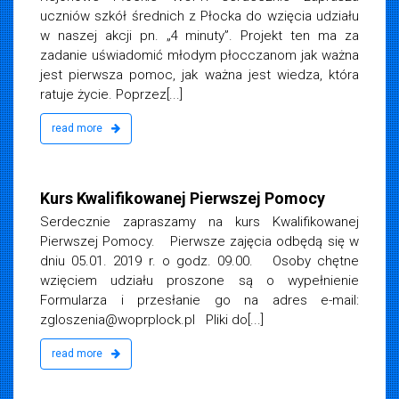
uczniów szkół średnich z Płocka do wzięcia udziału
w naszej akcji pn. „4 minuty”. Projekt ten ma za
zadanie uświadomić młodym płocczanom jak ważna
jest pierwsza pomoc, jak ważna jest wiedza, która
ratuje życie. Poprzez[...]
read more
iemska
a 2018
Kurs Kwalifikowanej Pierwszej Pomocy
Serdecznie zapraszamy na kurs Kwalifikowanej
Pierwszej Pomocy. Pierwsze zajęcia odbędą się w
dniu 05.01. 2019 r. o godz. 09.00. Osoby chętne
wzięciem udziału proszone są o wypełnienie
Formularza i przesłanie go na adres e-mail:
zgloszenia@woprplock.pl
Pliki do[...]
read more
iemska