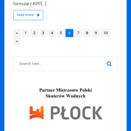
formularz-KPP[...]
read more
«
1
2
3
4
5
6
7
8
9
10
»