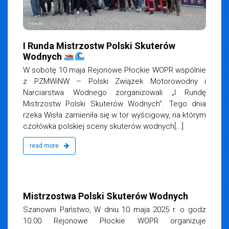
I Runda Mistrzostw Polski Skuterów
Wodnych
W sobotę 10 maja Rejonowe Płockie WOPR wspólnie
z PZMWiNW – Polski Związek Motorowodny i
Narciarstwa Wodnego zorganizowali „I Rundę
Mistrzostw Polski Skuterów Wodnych”. Tego dnia
rzeka Wisła zamieniła się w tor wyścigowy, na którym
czołówka polskiej sceny skuterów wodnych[...]
read more
iemska
5
Mistrzostwa Polski Skuterów Wodnych
Szanowni Państwo, W dniu 10 maja 2025 r. o godz
10.00 Rejonowe Płockie WOPR organizuje