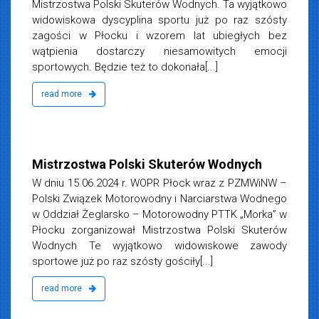
Mistrzostwa Polski Skuterów Wodnych. Ta wyjątkowo
widowiskowa dyscyplina sportu już po raz szósty
zagości w Płocku i wzorem lat ubiegłych bez
wątpienia dostarczy niesamowitych emocji
sportowych. Będzie też to dokonała[...]
read more
iemska
 2024
Mistrzostwa Polski Skuterów Wodnych
W dniu 15.06.2024 r. WOPR Płock wraz z PZMWiNW –
Polski Związek Motorowodny i Narciarstwa Wodnego
w Oddział Żeglarsko – Motorowodny PTTK „Morka” w
Płocku zorganizował Mistrzostwa Polski Skuterów
Wodnych Te wyjątkowo widowiskowe zawody
sportowe już po raz szósty gościły[...]
read more
iemska