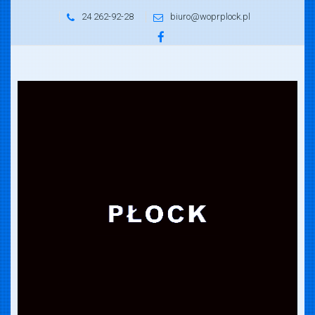
24 262-92-28
biuro@woprplock.pl