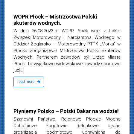
 2023
WOPR Płock – Mistrzostwa Polski
skuterów wodnych.
W dniu 26.08.2023 r. WOPR Płock wraz z Polski
Związek Motorowodny i Narciarstwa Wodnego w
Oddział Żeglarsko – Motorowodny PTTK „Morka” w
Płocku zorganizował Mistrzostwa Polski Skuterów
Wodnych. Partnerem zawodów był Urząd Miasta
Płock. Te wyjątkowo widowiskowe zawody sportowe
już[...]
read more
iemska
 2023
Płyniemy Polsko – Polski Dakar na wodzie!
Szanowni Państwo, Rejonowe Płockie Wodne
Ochotnicze Pogotowie Ratunkowe będąc
organizacją podmiotowo uprawnioną do