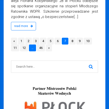
aleja Floriana Kobylińskiego 28 w Płocku odbędzie
się spotkanie organizacyjne na stopień Młodszego
Ratownika WOPR. Szkolenie przeprowadzane jest
zgodnie z ustawą „o bezpieczeństwie[...]
read more
«
1
2
3
4
5
6
7
8
9
10
11
12
…
46
»