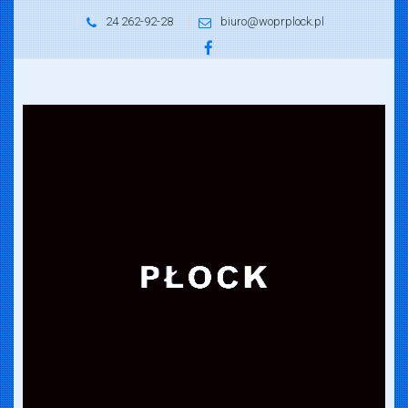
24 262-92-28
biuro@woprplock.pl