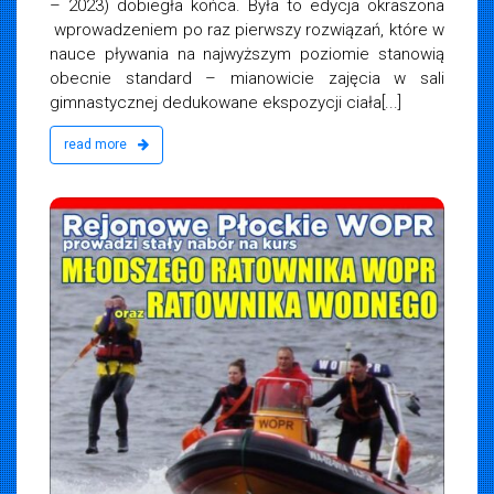
– 2023) dobiegła końca. Była to edycja okraszona
wprowadzeniem po raz pierwszy rozwiązań, które w
nauce pływania na najwyższym poziomie stanowią
obecnie standard – mianowicie zajęcia w sali
gimnastycznej dedukowane ekspozycji ciała[...]
read more
iemska
23