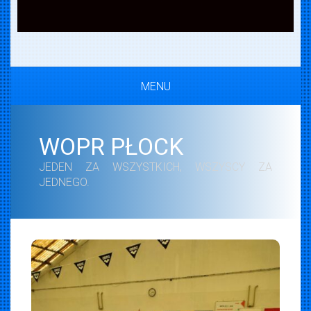
MENU
WOPR PŁOCK
JEDEN ZA WSZYSTKICH, WSZYSCY ZA
JEDNEGO.